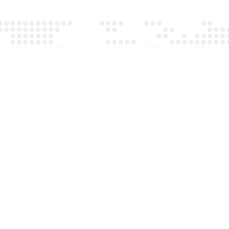
s :
News